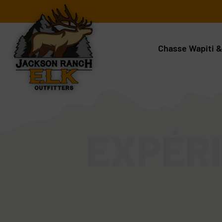
Aller
au
contenu
Chasse Wapiti &
EXPÉRI