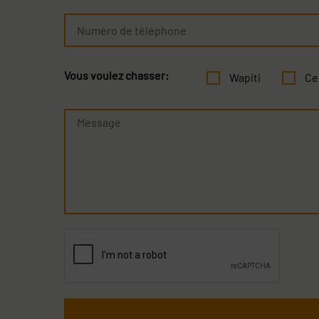
Nom
Numéro
de
téléphone
Vous
Vous voulez chasser:
Wapiti
Ce
voulez
chasser
Message