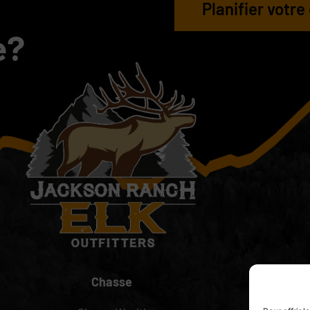
Planifier votr
e?
Chasse